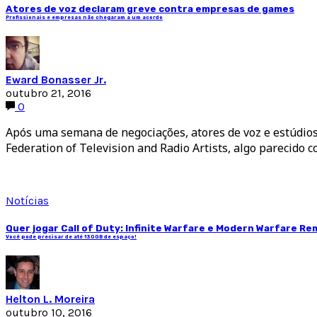
Atores de voz declaram greve contra empresas de games
Profissionais e empresas não chegaram a um acordo
Eward Bonasser Jr.
outubro 21, 2016
0
Após uma semana de negociações, atores de voz e estúdio
Federation of Television and Radio Artists, algo parecido
Notícias
Quer jogar Call of Duty: Infinite Warfare e Modern Warfare R
Você pode precisar de até 130GB de espaço!
Helton L. Moreira
outubro 10, 2016