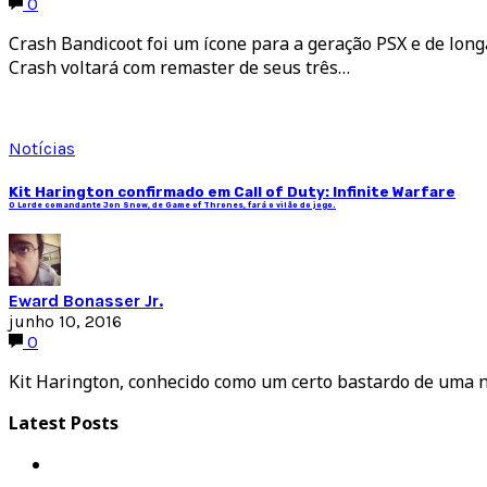
0
Crash Bandicoot foi um ícone para a geração PSX e de lon
Crash voltará com remaster de seus três…
Notícias
Kit Harington confirmado em Call of Duty: Infinite Warfare
O Lorde comandante Jon Snow, de Game of Thrones, fará o vilão do jogo.
Eward Bonasser Jr.
junho 10, 2016
0
Kit Harington, conhecido como um certo bastardo de uma nob
Latest Posts