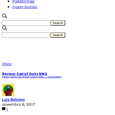
Plataformas
Quem Somos
Xbox
Review: Call of Duty WW2
O bom e velho Call of Duty está de volta... e com zumbis!
Luiz Belonio
novembro 6, 2017
1