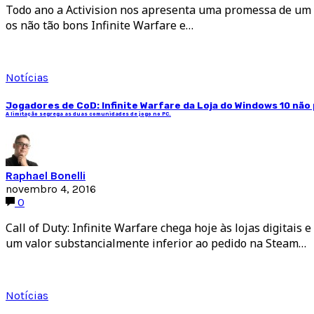
Todo ano a Activision nos apresenta uma promessa de um Ca
os não tão bons Infinite Warfare e…
Notícias
Jogadores de CoD: Infinite Warfare da Loja do Windows 10 nã
A limitação segrega as duas comunidades de jogo no PC.
Raphael Bonelli
novembro 4, 2016
0
Call of Duty: Infinite Warfare chega hoje às lojas digitais
um valor substancialmente inferior ao pedido na Steam…
Notícias