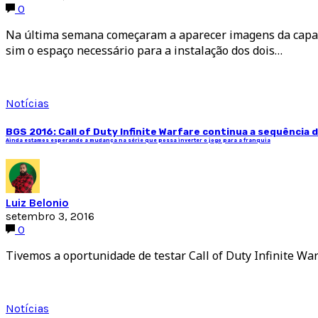
0
Na última semana começaram a aparecer imagens da capa do
sim o espaço necessário para a instalação dos dois…
Notícias
BGS 2016: Call of Duty Infinite Warfare continua a sequência 
Ainda estamos esperando a mudança na série que possa inverter o jogo para a franquia
Luiz Belonio
setembro 3, 2016
0
Tivemos a oportunidade de testar Call of Duty Infinite War
Notícias