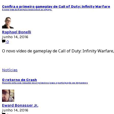
Confira o primeiro gameplay de Call of Duty: Infinity Warfare
O novo jogo da franquia levará você ao espaço.
Raphael Bonelli
junho 14, 2016
0
O novo vídeo de gameplay de Call of Duty: Infinity Warfar
Notícias
O retorno de Crash
Mascote volta com remaster dos 3 primeiros jogos e participação em Skylanders
Eward Bonasser Jr.
junho 14, 2016