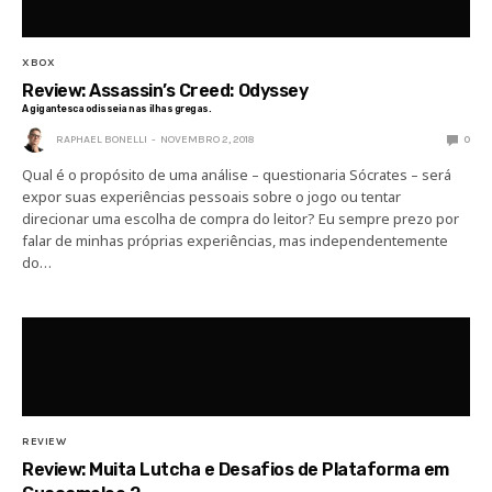
XBOX
Review: Assassin’s Creed: Odyssey
A gigantesca odisseia nas ilhas gregas.
RAPHAEL BONELLI
NOVEMBRO 2, 2018
0
Qual é o propósito de uma análise – questionaria Sócrates – será
expor suas experiências pessoais sobre o jogo ou tentar
direcionar uma escolha de compra do leitor? Eu sempre prezo por
falar de minhas próprias experiências, mas independentemente
do…
REVIEW
Review: Muita Lutcha e Desafios de Plataforma em