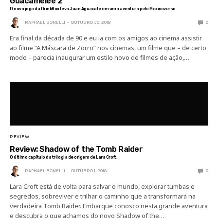
Guacamelee 2
O novo jogo da DrinkBox leva Juan Aguacate em uma aventura pelo Mexicoverso
RAPHAEL BONELLI
OUTUBRO 30, 2018
0
Era final da década de 90 e eu ia com os amigos ao cinema assistir
ao filme “A Máscara de Zorro” nos cinemas, um filme que – de certo
modo – parecia inaugurar um estilo novo de filmes de ação,…
REVIEW
Review: Shadow of the Tomb Raider
O último capítulo da trilogia de origem de Lara Croft.
RAPHAEL BONELLI
OUTUBRO 1, 2018
0
Lara Croft está de volta para salvar o mundo, explorar tumbas e
segredos, sobreviver e trilhar o caminho que a transformará na
verdadeira Tomb Raider. Embarque conosco nesta grande aventura
e descubra o que achamos do novo Shadow of the…