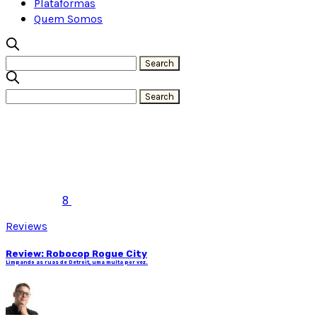
Plataformas
Quem Somos
8
Reviews
Review: Robocop Rogue City
Limpando as ruas de Detroit, uma multa por vez.