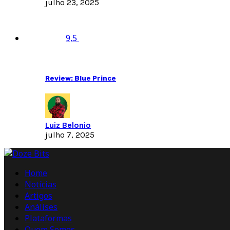
julho 23, 2025
9,5
Review: Blue Prince
Luiz Belonio
julho 7, 2025
Home
Notícias
Artigos
Análises
Plataformas
Quem Somos