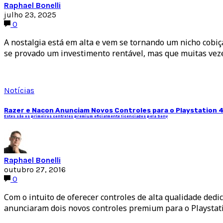
Raphael Bonelli
julho 23, 2025
0
A nostalgia está em alta e vem se tornando um nicho cobi
se provado um investimento rentável, mas que muitas vez
Notícias
Razer e Nacon Anunciam Novos Controles para o Playstation 
Estes são os primeiros controles premium oficialmente licenciados pela Sony
Raphael Bonelli
outubro 27, 2016
0
Com o intuito de oferecer controles de alta qualidade dedi
anunciaram dois novos controles premium para o Playstati