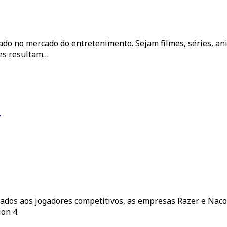
çado no mercado do entretenimento. Sejam filmes, séries, a
es resultam…
4
cados aos jogadores competitivos, as empresas Razer e Nacon
on 4.