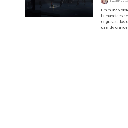
EWARD BONA
Um mundo distó
humanoides sem
engravatados c
usando grandes