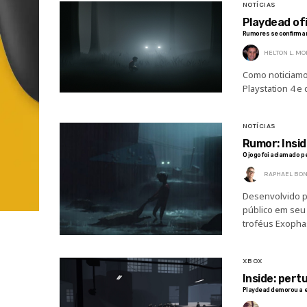
NOTÍCIAS
Playdead ofi
Rumores se confirm
HELTON L. M
Como noticiamos
Playstation 4 e
NOTÍCIAS
Rumor: Insi
O jogo foi aclamado pe
RAPHAEL BON
Desenvolvido pe
público em seu
troféus Exopha
XBOX
Inside: per
Playdead demorou a e