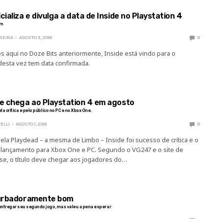
cializa e divulga a data de Inside no Playstation 4
am
OREIRA
AGOSTO 3, 2016
0
 aqui no Doze Bits anteriormente, Inside está vindo para o
 desta vez tem data confirmada.
de chega ao Playstation 4 em agosto
la crítica e pelo público no PC e no Xbox One.
ELLI
AGOSTO 1, 2016
0
la Playdead – a mesma de Limbo – Inside foi sucesso de crítica e o
 lançamento para Xbox One e PC. Segundo o VG247 e o site de
se, o título deve chegar aos jogadores do…
turbadoramente bom
ntregar seu segundo jogo, mas valeu a pena esperar