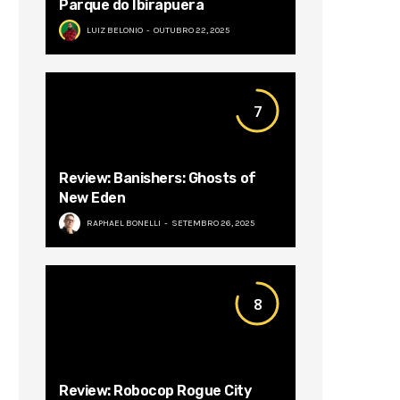
Parque do Ibirapuera
LUIZ BELONIO
OUTUBRO 22, 2025
7
Review: Banishers: Ghosts of
New Eden
RAPHAEL BONELLI
SETEMBRO 26, 2025
8
Review: Robocop Rogue City