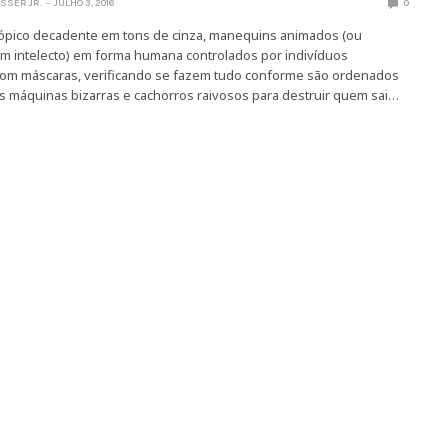
SSER JR.
JULHO 3, 2016
0
pico decadente em tons de cinza, manequins animados (ou
 intelecto) em forma humana controlados por indivíduos
om máscaras, verificando se fazem tudo conforme são ordenados
 máquinas bizarras e cachorros raivosos para destruir quem sai…