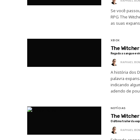
RAPHAEL BON
Se você passou
RPG The Witcher
as suas expans
XBOX
The Witcher 
Regada a sangue e vin
RAPHAEL BON
A história dos
palavra expans
indicando algum
adendo de pou
NOTÍCIAS
The Witcher 
O último trailer da e
RAPHAEL BON