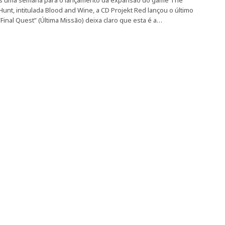
s uma semana para o lançamento da expansão do game The
 Hunt, intitulada Blood and Wine, a CD Projekt Red lançou o último
“Final Quest” (Última Missão) deixa claro que esta é a…