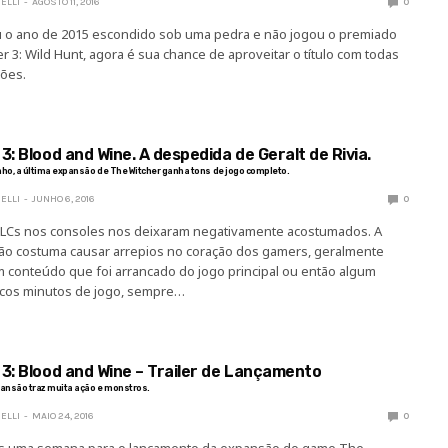
ELLI
AGOSTO 11, 2016
0
 o ano de 2015 escondido sob uma pedra e não jogou o premiado
 3: Wild Hunt, agora é sua chance de aproveitar o título com todas
ões.
3: Blood and Wine. A despedida de Geralt de Rivia.
ho, a última expansão de The Witcher ganha tons de jogo completo.
ELLI
JUNHO 6, 2016
0
 DLCs nos consoles nos deixaram negativamente acostumados. A
ão costuma causar arrepios no coração dos gamers, geralmente
 conteúdo que foi arrancado do jogo principal ou então algum
cos minutos de jogo, sempre…
3: Blood and Wine – Trailer de Lançamento
xpansão traz muita ação e monstros.
ELLI
MAIO 24, 2016
0