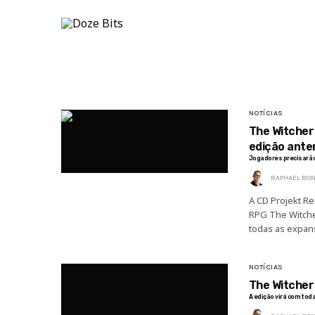
HOME
NOTÍCIAS
ARTIGO
NOTÍCIAS
The Witcher
edição ante
Jogadores precisarão 
RAPHAEL BON
A CD Projekt R
RPG The Witcher
todas as expan
NOTÍCIAS
The Witcher 
A edição virá com tod