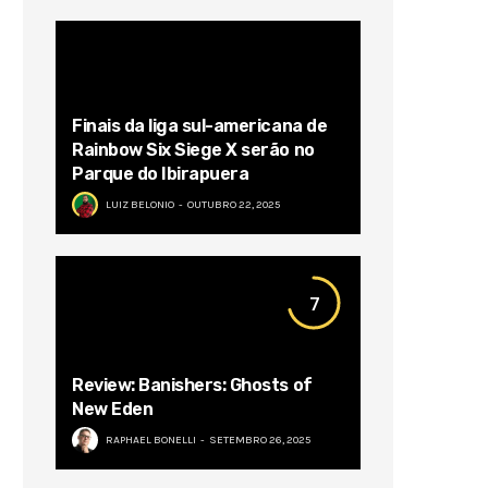
Finais da liga sul-americana de
Rainbow Six Siege X serão no
Parque do Ibirapuera
LUIZ BELONIO
OUTUBRO 22, 2025
7
Review: Banishers: Ghosts of
New Eden
RAPHAEL BONELLI
SETEMBRO 26, 2025