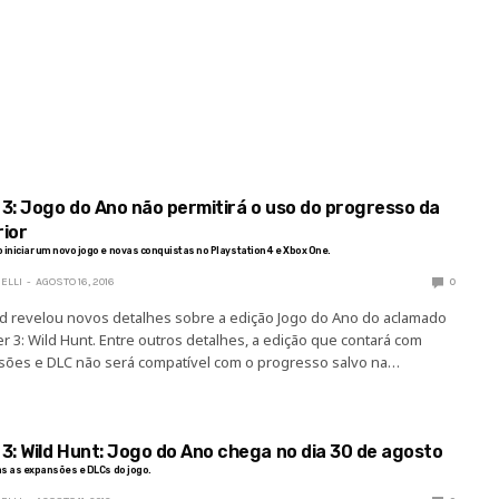
S
ANÁLISES
PLATAFORMAS
QUEM SOMOS
 3: Jogo do Ano não permitirá o uso do progresso da
rior
iniciar um novo jogo e novas conquistas no Playstation 4 e Xbox One.
ELLI
AGOSTO 16, 2016
0
ed revelou novos detalhes sobre a edição Jogo do Ano do aclamado
 3: Wild Hunt. Entre outros detalhes, a edição que contará com
sões e DLC não será compatível com o progresso salvo na…
3: Wild Hunt: Jogo do Ano chega no dia 30 de agosto
as as expansões e DLCs do jogo.