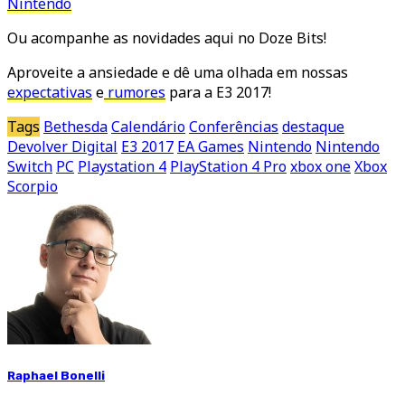
Nintendo
Ou acompanhe as novidades aqui no Doze Bits!
Aproveite a ansiedade e dê uma olhada em nossas
expectativas
e
rumores
para a E3 2017!
Tags
Bethesda
Calendário
Conferências
destaque
Devolver Digital
E3 2017
EA Games
Nintendo
Nintendo
Switch
PC
Playstation 4
PlayStation 4 Pro
xbox one
Xbox
Scorpio
Raphael Bonelli