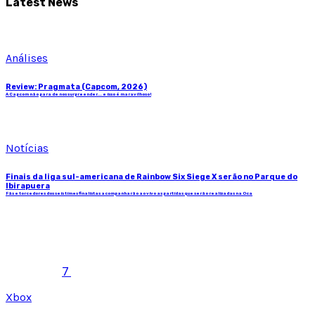
Latest News
Análises
Review: Pragmata (Capcom, 2026)
A Capcom não para de nos surpreender... e isso é maravilhoso!
Notícias
Finais da liga sul-americana de Rainbow Six Siege X serão no Parque do
Ibirapuera
Fãs e torcedores dos seis times finalistas acompanharão ao vivo as partidas que serão realizadas na Oca
7
Xbox