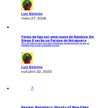
Luiz Belonio
maio 27, 2026
Finais da liga sul-americana de Rainbow Six
Siege X serão no Parque do Ibirapuera
Fãs e torcedores dos seis times finalistas acompanharão ao vivo as
partidas que serão realizadas na Oca
Luiz Belonio
outubro 22, 2025
7
Review: Banishers: Ghosts of New Eden