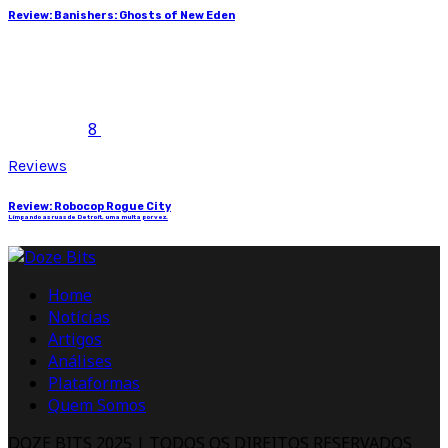
Review: Banishers: Ghosts of New Eden
8
Reviews
Review: Robocop Rogue City
Limpando as ruas de Detroit, uma multa por vez.
Home
Notícias
Artigos
Análises
Plataformas
Quem Somos
DOZE BITS 2025 | TODOS OS DIREITOS RESERVADOS