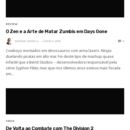
REVIEW
O Zen e a Arte de Matar Zumbis em Days Gone
RAPHAEL BONELLI
JUNHO 3, 2019
0
Cowboys montados em dinossauros com arma lasers. Ninjas
duelando piratas em alto mar. Foi deste tipo de mashup quase
infantil que a Bend Studios – desenvolvedora responsável pela
série Syphon Filter, mas que nos últimos anos esteve mais focada
em…
XBOX
De Volta ao Combate com The Division 2