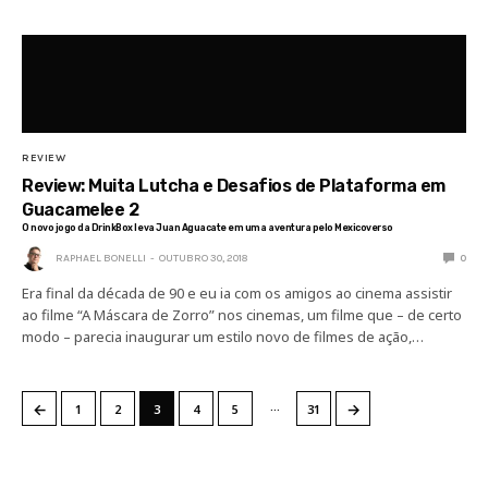
REVIEW
Review: Muita Lutcha e Desafios de Plataforma em
Guacamelee 2
O novo jogo da DrinkBox leva Juan Aguacate em uma aventura pelo Mexicoverso
RAPHAEL BONELLI
OUTUBRO 30, 2018
0
Era final da década de 90 e eu ia com os amigos ao cinema assistir
ao filme “A Máscara de Zorro” nos cinemas, um filme que – de certo
modo – parecia inaugurar um estilo novo de filmes de ação,…
…
←
→
1
2
3
4
5
31