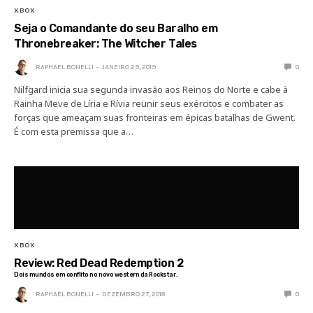
XBOX
Seja o Comandante do seu Baralho em
Thronebreaker: The Witcher Tales
RAPHAEL BONELLI
JANEIRO 29, 2019
0
Nilfgard inicia sua segunda invasão aos Reinos do Norte e cabe à
Rainha Meve de Líria e Rívia reunir seus exércitos e combater as
forças que ameaçam suas fronteiras em épicas batalhas de Gwent.
É com esta premissa que a…
XBOX
Review: Red Dead Redemption 2
Dois mundos em conflito no novo western da Rockstar.
RAPHAEL BONELLI
DEZEMBRO 27, 2018
0