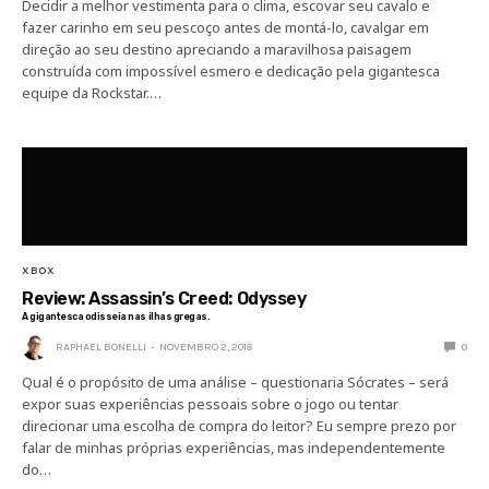
Decidir a melhor vestimenta para o clima, escovar seu cavalo e
fazer carinho em seu pescoço antes de montá-lo, cavalgar em
direção ao seu destino apreciando a maravilhosa paisagem
construída com impossível esmero e dedicação pela gigantesca
equipe da Rockstar.…
XBOX
Review: Assassin’s Creed: Odyssey
A gigantesca odisseia nas ilhas gregas.
RAPHAEL BONELLI
NOVEMBRO 2, 2018
0
Qual é o propósito de uma análise – questionaria Sócrates – será
expor suas experiências pessoais sobre o jogo ou tentar
direcionar uma escolha de compra do leitor? Eu sempre prezo por
falar de minhas próprias experiências, mas independentemente
do…