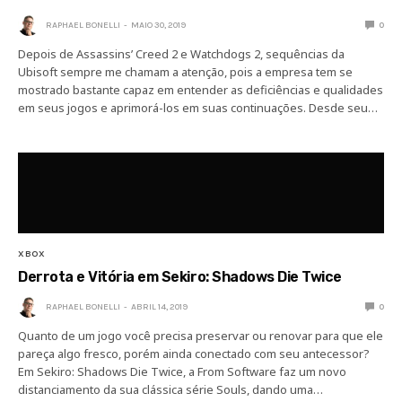
RAPHAEL BONELLI
MAIO 30, 2019
0
Depois de Assassins’ Creed 2 e Watchdogs 2, sequências da
Ubisoft sempre me chamam a atenção, pois a empresa tem se
mostrado bastante capaz em entender as deficiências e qualidades
em seus jogos e aprimorá-los em suas continuações. Desde seu…
XBOX
Derrota e Vitória em Sekiro: Shadows Die Twice
RAPHAEL BONELLI
ABRIL 14, 2019
0
Quanto de um jogo você precisa preservar ou renovar para que ele
pareça algo fresco, porém ainda conectado com seu antecessor?
Em Sekiro: Shadows Die Twice, a From Software faz um novo
distanciamento da sua clássica série Souls, dando uma…