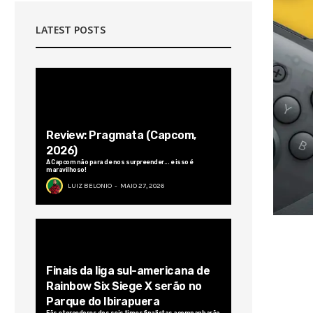
LATEST POSTS
Review: Pragmata (Capcom,
2026)
A Capcom não para de nos surpreender... e isso é
maravilhoso!
LUIZ BELONIO
MAIO 27, 2026
Finais da liga sul-americana de
Rainbow Six Siege X serão no
Parque do Ibirapuera
Fãs e torcedores dos seis times finalistas acompanharão