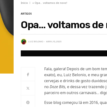
Início
»
Opa… voltamos de novo!
ARTIGOS
Opa… voltamos de 
LUIZ BELONIO
ABRIL 10, 2025
Fala, galera! Depois de um bom tem
exato), eu, Luiz Belonio, e meu gra
cervejas e drinks de gosto duvidos
no
Doze Bits,
e dessa vez trazendo 
parceiro em outros carnavais… digo
Esse blog começou lá em 2016, quan