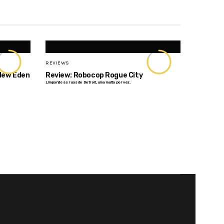
7
8
REVIEWS
 New Eden
Review: Robocop Rogue City
Limpando as ruas de Detroit, uma multa por vez.