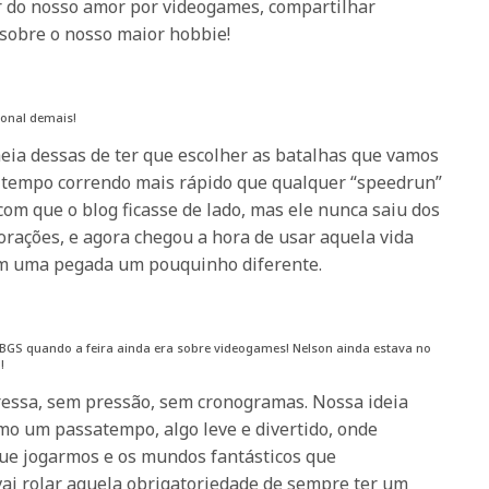
r do nosso amor por videogames, compartilhar
 sobre o nosso maior hobbie!
ional demais!
heia dessas de ter que escolher as batalhas que vamos
 o tempo correndo mais rápido que qualquer “speedrun”
com que o blog ficasse de lado, mas ele nunca saiu dos
rações, e agora chegou a hora de usar aquela vida
com uma pegada um pouquinho diferente.
a BGS quando a feira ainda era sobre videogames! Nelson ainda estava no
!
ressa, sem pressão, sem cronogramas. Nossa ideia
omo um passatempo, algo leve e divertido, onde
ue jogarmos e os mundos fantásticos que
vai rolar aquela obrigatoriedade de sempre ter um