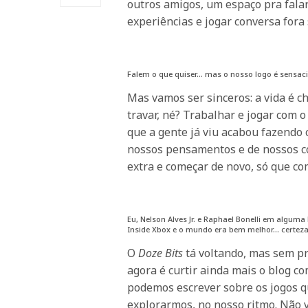
outros amigos, um espaço pra fala
experiências e jogar conversa fora
Falem o que quiser… mas o nosso logo é sensac
Mas vamos ser sinceros: a vida é c
travar, né? Trabalhar e jogar com
que a gente já viu acabou fazendo 
nossos pensamentos e de nossos co
extra e começar de novo, só que 
Eu, Nelson Alves Jr. e Raphael Bonelli em algum
Inside Xbox e o mundo era bem melhor… certeza
O
Doze Bits
tá voltando, mas sem p
agora é curtir ainda mais o blog c
podemos escrever sobre os jogos q
explorarmos, no nosso ritmo. Não 