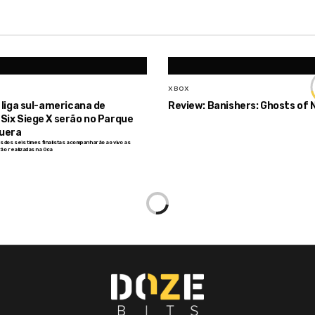
XBOX
a liga sul-americana de
Review: Banishers: Ghosts of
Six Siege X serão no Parque
puera
 dos seis times finalistas acompanharão ao vivo as
ão realizadas na Oca