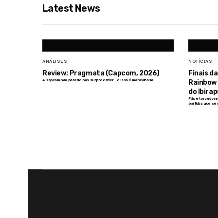
Latest News
ANÁLISES
NOTÍCIAS
Review: Pragmata (Capcom, 2026)
Finais d
A Capcom não para de nos surpreender... e isso é maravilhoso!
Rainbow 
do Ibira
Fãs e torcedores
partidas que ser