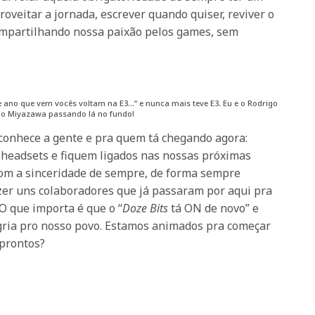
oveitar a jornada, escrever quando quiser, reviver o
ompartilhando nossa paixão pelos games, sem
e ano que vem vocês voltam na E3…” e nunca mais teve E3. Eu e o Rodrigo
lo Miyazawa passando lá no fundo!
á conhece a gente e pra quem tá chegando agora:
 headsets e fiquem ligados nas nossas próximas
om a sinceridade de sempre, de forma sempre
azer uns colaboradores que já passaram por aqui pra
O que importa é que o “
Doze Bits
tá ON de novo” e
gria pro nosso povo. Estamos animados pra começar
 prontos?