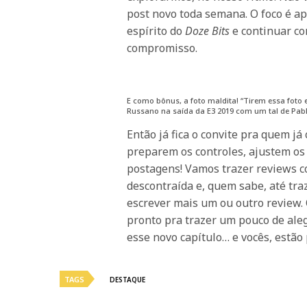
post novo toda semana. O foco é apr
espírito do
Doze Bits
e continuar c
compromisso.
E como bônus, a foto maldita! “Tirem essa foto 
Russano na saída da E3 2019 com um tal de Pab
Então já fica o convite pra quem j
preparem os controles, ajustem os
postagens! Vamos trazer reviews c
descontraída e, quem sabe, até tr
escrever mais um ou outro review. 
pronto pra trazer um pouco de ale
esse novo capítulo… e vocês, estão
TAGS
DESTAQUE