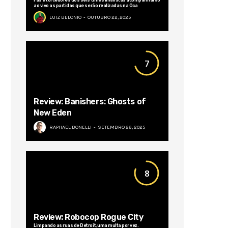
ao vivo as partidas que serão realizadas na Oca
LUIZ BELONIO
OUTUBRO 22, 2025
7
Review: Banishers: Ghosts of
New Eden
RAPHAEL BONELLI
SETEMBRO 26, 2025
8
Review: Robocop Rogue City
Limpando as ruas de Detroit, uma multa por vez.