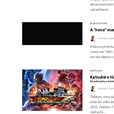
desenvolvedore
calcanhares…
PLAYSTATION
A “nova” ma
RAPHAEL BON
Embora já tenh
como em 1991, q
um dia depois 
NOTÍCIAS
Katsuhiro H
Em entrevista, o dire
RAPHAEL BON
Tekken, uma da
está de volta a
2016, Tekken 7
Heihachi…