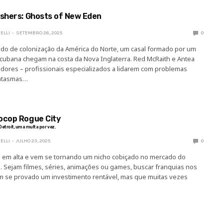
ishers: Ghosts of New Eden
ELLI
SETEMBRO 26, 2025
0
odo de colonização da América do Norte, um casal formado por um
cubana chegam na costa da Nova Inglaterra. Red McRaith e Antea
dores – profissionais especializados a lidarem com problemas
ntasmas…
ocop Rogue City
etroit, uma multa por vez.
ELLI
JULHO 23, 2025
0
tá em alta e vem se tornando um nicho cobiçado no mercado do
 Sejam filmes, séries, animações ou games, buscar franquias nos
em se provado um investimento rentável, mas que muitas vezes