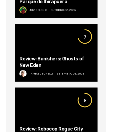
Parque do Ibirapuera
LUIZ BELONIO
OUTUBRO 22, 2025
7
Review: Banishers: Ghosts of
New Eden
RAPHAEL BONELLI
SETEMBRO 26, 2025
8
Review: Robocop Rogue City