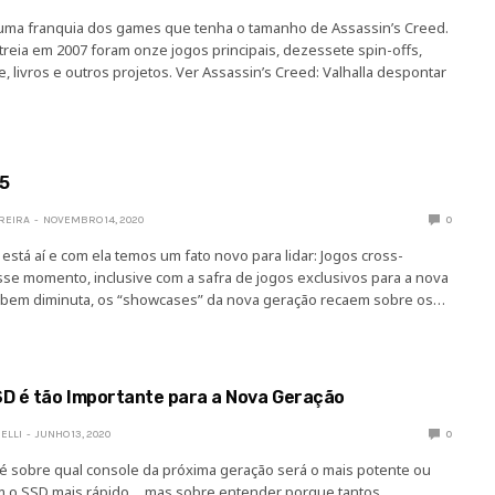
r uma franquia dos games que tenha o tamanho de Assassin’s Creed.
reia em 2007 foram onze jogos principais, dezessete spin-offs,
e, livros e outros projetos. Ver Assassin’s Creed: Valhalla despontar
 5
OREIRA
NOVEMBRO 14, 2020
0
está aí e com ela temos um fato novo para lidar: Jogos cross-
se momento, inclusive com a safra de jogos exclusivos para a nova
bem diminuta, os “showcases” da nova geração recaem sobre os…
SD é tão Importante para a Nova Geração
ELLI
JUNHO 13, 2020
0
 é sobre qual console da próxima geração será o mais potente ou
m o SSD mais rápido… mas sobre entender porque tantos