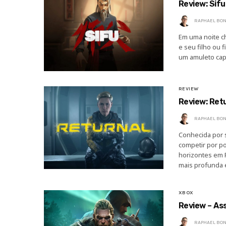
Review: Sifu
RAPHAEL BON
Em uma noite c
e seu filho ou 
um amuleto cap
REVIEW
Review: Ret
RAPHAEL BON
Conhecida por 
competir por p
horizontes em R
mais profunda
XBOX
Review – Ass
RAPHAEL BON