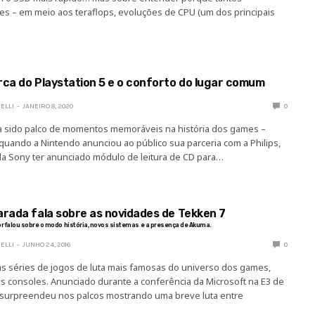
s – em meio aos teraflops, evoluções de CPU (um dos principais
rca do Playstation 5 e o conforto do lugar comum
ELLI
JANEIRO 8, 2020
0
a sido palco de momentos memoráveis na história dos games –
uando a Nintendo anunciou ao público sua parceria com a Philips,
da Sony ter anunciado módulo de leitura de CD para…
arada fala sobre as novidades de Tekken 7
tor falou sobre o modo história, novos sistemas e a presença de Akuma.
ELLI
JUNHO 24, 2016
0
s séries de jogos de luta mais famosas do universo dos games,
os consoles. Anunciado durante a conferência da Microsoft na E3 de
 surpreendeu nos palcos mostrando uma breve luta entre