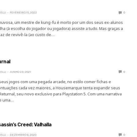
ELLI
FEVEREIRO 15, 2022
0
huvosa, um mestre de kung-fu é morto por um dos seus ex-alunos
filha (à escolha do jogador ou jogadora) assiste a tudo. Mas graças a
az de revivê-la (ao custo de…
urnal
ELLI
JUNHO 23, 2021
0
seus jogos com uma pegada arcade, no estilo comer fichas e
ontuações cada vez maiores, a Housemarque tenta expandir seus
eturnal, seu novo exclusivo para Playstation 5. Com uma narrativa
 e uma…
assin’s Creed: Valhalla
ELLI
DEZEMBRO 8, 2020
0