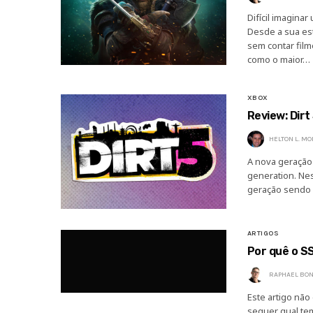
Difícil imagina
Desde a sua est
sem contar film
como o maior…
XBOX
Review: Dirt
HELTON L. M
A nova geração 
generation. Nes
geração sendo 
ARTIGOS
Por quê o S
RAPHAEL BON
Este artigo não
sequer qual te