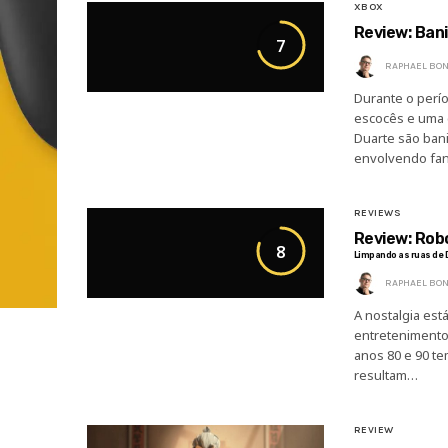
XBOX
Review: Ban
7
RAPHAEL BON
Durante o perí
escocês e uma 
Duarte são bani
envolvendo fa
REVIEWS
Review: Rob
8
Limpando as ruas de D
RAPHAEL BON
A nostalgia es
entretenimento.
anos 80 e 90 t
resultam…
REVIEW